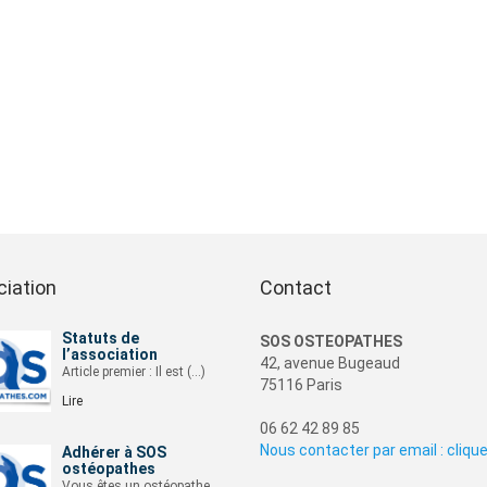
ciation
Contact
Statuts de
SOS OSTEOPATHES
l’association
42, avenue Bugeaud
Article premier : Il est (…)
75116 Paris
Lire
06 62 42 89 85
Nous contacter par email : cliquer
Adhérer à SOS
ostéopathes
Vous êtes un ostéopathe