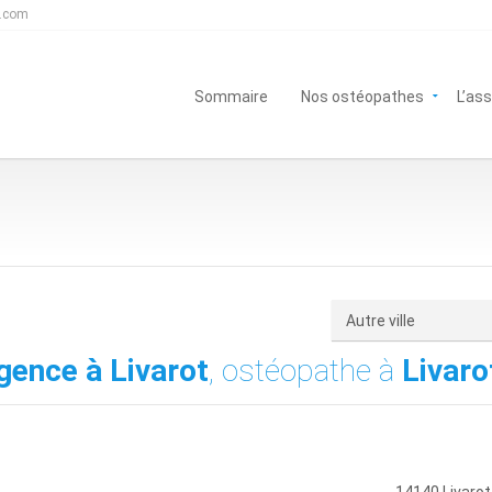
s.com
Sommaire
Nos ostéopathes
L’as
gence à Livarot
, ostéopathe à
Livaro