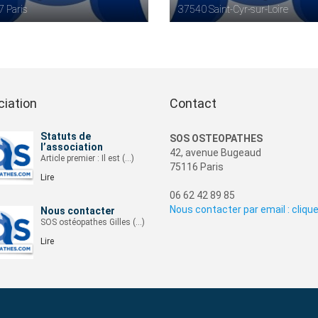
 Paris
37540 Saint-Cyr-sur-Loire
ciation
Contact
Statuts de
SOS OSTEOPATHES
l’association
42, avenue Bugeaud
Article premier : Il est (…)
75116 Paris
Lire
06 62 42 89 85
Nous contacter par email : cliquer
Nous contacter
SOS ostéopathes Gilles (…)
Lire